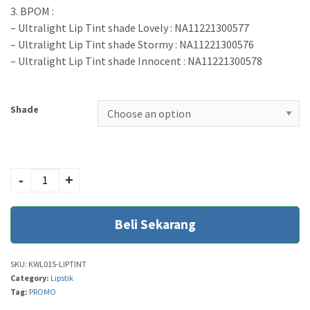
3. BPOM :
– Ultralight Lip Tint shade Lovely : NA11221300577
– Ultralight Lip Tint shade Stormy : NA11221300576
– Ultralight Lip Tint shade Innocent : NA11221300578
Shade
Lumecolors
UltraLight Liptint,
-
+
Tersedia 3 Varian
Warna quantity
Beli Sekarang
SKU:
KWL015-LIPTINT
Category:
Lipstik
Tag:
PROMO