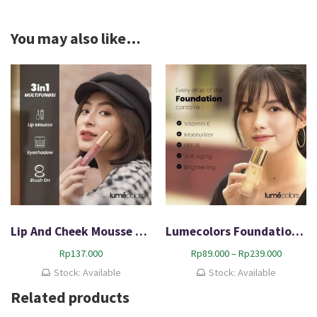
You may also like…
Lip And Cheek Mousse Lumecolors 3in1 Product Original
Lumecolors Foundation Full Coverage 100% Bpom
P
Rp
137.000
Rp
89.000
–
Rp
239.000
r
Stock: Available
Stock: Available
i
Related products
c
e