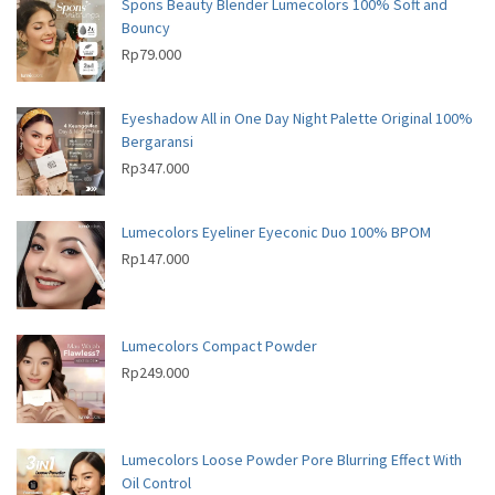
s
t
u
c
Spons Beauty Blender Lumecolors 100% Soft and
s
c
Bouncy
t
t
Rp
79.000
s
s
Eyeshadow All in One Day Night Palette Original 100%
Bergaransi
Rp
347.000
Lumecolors Eyeliner Eyeconic Duo 100% BPOM
Rp
147.000
Lumecolors Compact Powder
Rp
249.000
Lumecolors Loose Powder Pore Blurring Effect With
Oil Control