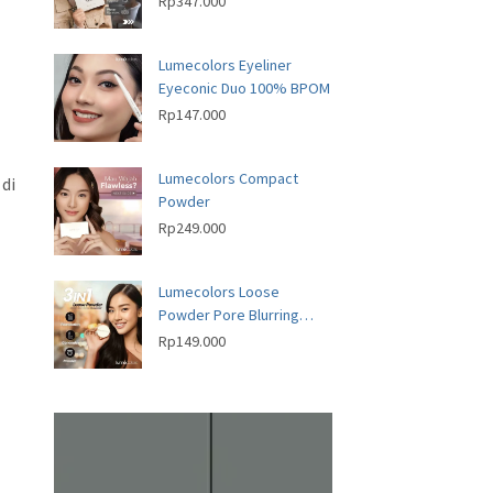
Rp
347.000
Lumecolors Eyeliner
Eyeconic Duo 100% BPOM
Rp
147.000
i
Lumecolors Compact
 di
Powder
Rp
249.000
Lumecolors Loose
Powder Pore Blurring
Effect With Oil Control
Rp
149.000