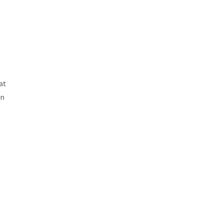
at
in