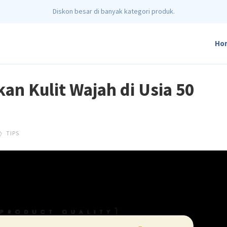
Diskon besar di banyak kategori produk.
Ho
an Kulit Wajah di Usia 50
TIPS