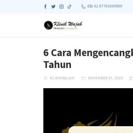
CS:
62 87782869969
6 Cara Mengencangk
Tahun
KLINIKWAJAH
NOVEMBER 27, 2023