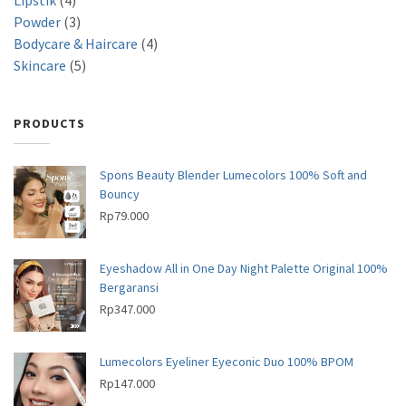
Powder
3
Bodycare & Haircare
4
Skincare
5
PRODUCTS
Spons Beauty Blender Lumecolors 100% Soft and
Bouncy
Rp
79.000
Eyeshadow All in One Day Night Palette Original 100%
Bergaransi
Rp
347.000
Lumecolors Eyeliner Eyeconic Duo 100% BPOM
Rp
147.000