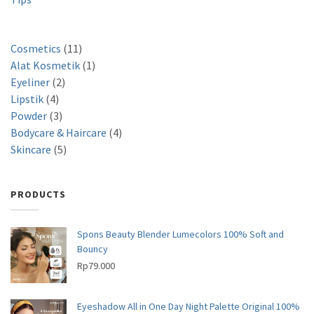
1
Cosmetics
11
1
1
Alat Kosmetik
1
2
p
p
Eyeliner
2
4
p
r
r
Lipstik
4
p
3
r
o
o
Powder
3
r
p
o
d
d
4
Bodycare & Haircare
4
o
r
d
5
u
u
p
Skincare
5
d
o
u
p
c
c
r
u
d
c
r
t
t
o
PRODUCTS
c
u
t
o
s
d
t
c
s
d
u
s
t
u
c
Spons Beauty Blender Lumecolors 100% Soft and
s
c
Bouncy
t
t
Rp
79.000
s
s
Eyeshadow All in One Day Night Palette Original 100%