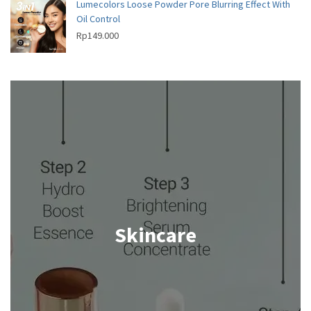
Lumecolors Loose Powder Pore Blurring Effect With
Oil Control
Rp
149.000
Skincare
Shop now