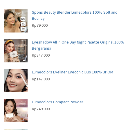
t
c
s
d
u
s
t
u
c
Spons Beauty Blender Lumecolors 100% Soft and
s
c
Bouncy
t
t
Rp
79.000
s
s
Eyeshadow All in One Day Night Palette Original 100%
Bergaransi
Rp
347.000
Lumecolors Eyeliner Eyeconic Duo 100% BPOM
Rp
147.000
Lumecolors Compact Powder
Rp
249.000