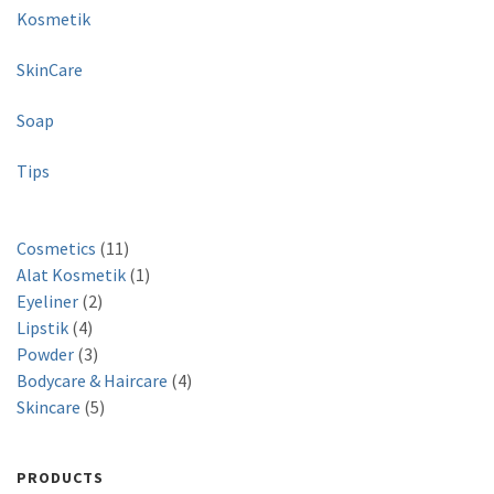
Kosmetik
SkinCare
Soap
Tips
1
Cosmetics
11
1
1
Alat Kosmetik
1
2
p
p
Eyeliner
2
4
p
r
r
Lipstik
4
p
3
r
o
o
Powder
3
r
p
o
d
d
4
Bodycare & Haircare
4
o
r
d
5
u
u
p
Skincare
5
d
o
u
p
c
c
r
u
d
c
r
t
t
o
PRODUCTS
c
u
t
o
s
d