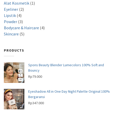
1
1
Alat Kosmetik
1
2
p
p
Eyeliner
2
4
p
r
r
Lipstik
4
p
3
r
o
o
Powder
3
r
p
o
d
d
4
Bodycare & Haircare
4
o
r
d
5
u
u
p
Skincare
5
d
o
u
p
c
c
r
u
d
c
r
t
t
o
PRODUCTS
c
u
t
o
s
d
t
c
s
d
u
s
t
u
c
Spons Beauty Blender Lumecolors 100% Soft and
s
c
Bouncy
t
t
Rp
79.000
s
s
Eyeshadow All in One Day Night Palette Original 100%
Bergaransi
Rp
347.000