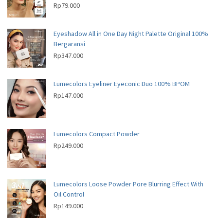
t
Rp
79.000
s
s
Eyeshadow All in One Day Night Palette Original 100%
Bergaransi
Rp
347.000
Lumecolors Eyeliner Eyeconic Duo 100% BPOM
Rp
147.000
Lumecolors Compact Powder
Rp
249.000
Lumecolors Loose Powder Pore Blurring Effect With
Oil Control
Rp
149.000