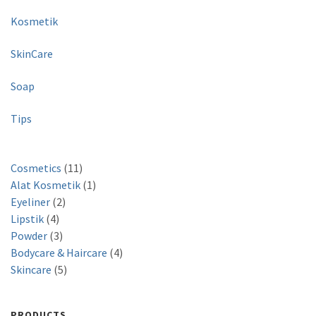
Kosmetik
SkinCare
Soap
Tips
1
Cosmetics
11
1
1
Alat Kosmetik
1
2
p
p
Eyeliner
2
4
p
r
r
Lipstik
4
p
3
r
o
o
Powder
3
r
p
o
d
d
4
Bodycare & Haircare
4
o
r
d
5
u
u
p
Skincare
5
d
o
u
p
c
c
r
u
d
c
r
t
t
o
PRODUCTS