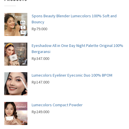
c
u
t
o
s
d
t
c
s
d
u
s
t
u
c
Spons Beauty Blender Lumecolors 100% Soft and
s
c
Bouncy
t
t
Rp
79.000
s
s
Eyeshadow All in One Day Night Palette Original 100%
Bergaransi
Rp
347.000
Lumecolors Eyeliner Eyeconic Duo 100% BPOM
Rp
147.000
Lumecolors Compact Powder
Rp
249.000