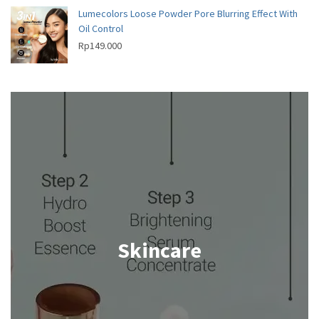
Lumecolors Loose Powder Pore Blurring Effect With
Oil Control
Rp
149.000
Skincare
Shop now