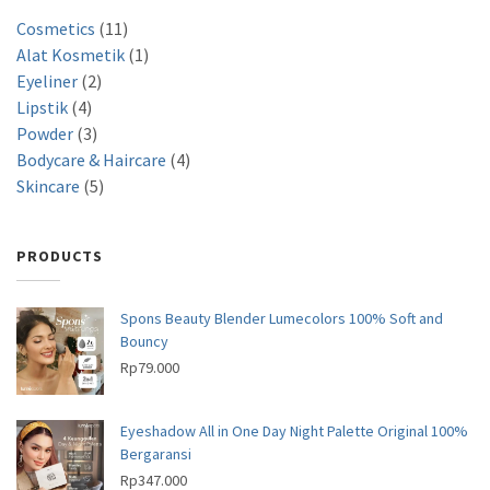
1
Cosmetics
11
1
1
Alat Kosmetik
1
2
p
p
Eyeliner
2
4
p
r
r
Lipstik
4
p
3
r
o
o
Powder
3
r
p
o
d
d
4
Bodycare & Haircare
4
o
r
d
5
u
u
p
Skincare
5
d
o
u
p
c
c
r
u
d
c
r
t
t
o
PRODUCTS
c
u
t
o
s
d
t
c
s
d
u
s
t
u
c
Spons Beauty Blender Lumecolors 100% Soft and
s
c
Bouncy
t
t
Rp
79.000
s
s
Eyeshadow All in One Day Night Palette Original 100%
Bergaransi
Rp
347.000