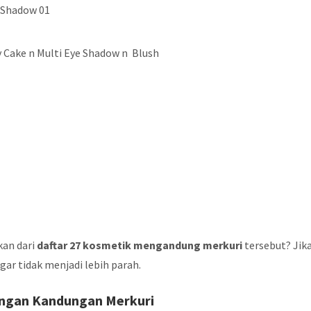
e Shadow 01
 Cake n Multi Eye Shadow n Blush
kan dari
daftar 27 kosmetik mengandung merkuri
tersebut? Jik
ar tidak menjadi lebih parah.
engan Kandungan Merkuri