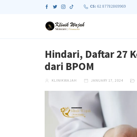
CS:
62 87782869969
Hindari, Daftar 27
dari BPOM
KLINIKWAJAH
JANUARY 17, 2024