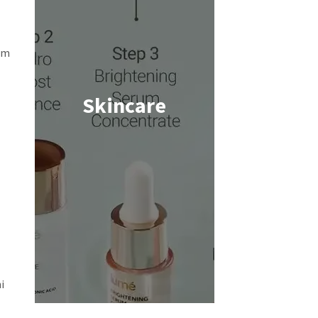
am
Skincare
Shop now
i