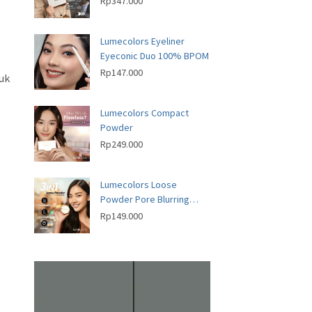
Rp
347.000
Lumecolors Eyeliner
Eyeconic Duo 100% BPOM
Rp
147.000
uk
Lumecolors Compact
Powder
Rp
249.000
Lumecolors Loose
Powder Pore Blurring
Effect With Oil Control
Rp
149.000