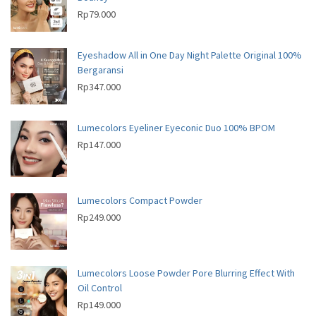
t
Rp
79.000
s
s
Eyeshadow All in One Day Night Palette Original 100%
Bergaransi
Rp
347.000
Lumecolors Eyeliner Eyeconic Duo 100% BPOM
Rp
147.000
Lumecolors Compact Powder
Rp
249.000
Lumecolors Loose Powder Pore Blurring Effect With
Oil Control
Rp
149.000